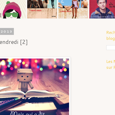
i 2013
Rech
blog
vendredi [2]
Les 
sur 