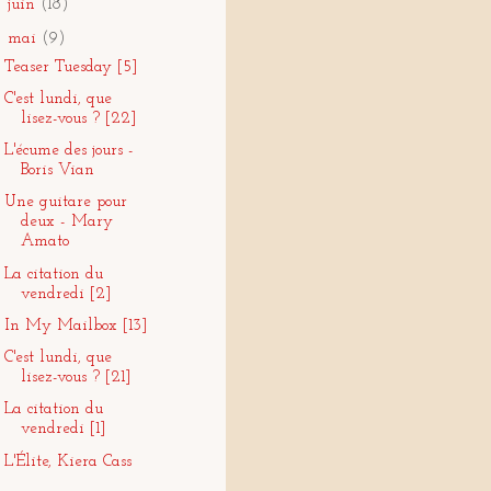
►
juin
(18)
▼
mai
(9)
Teaser Tuesday [5]
C'est lundi, que
lisez-vous ? [22]
L'écume des jours -
Boris Vian
Une guitare pour
deux - Mary
Amato
La citation du
vendredi [2]
In My Mailbox [13]
C'est lundi, que
lisez-vous ? [21]
La citation du
vendredi [1]
L'Élite, Kiera Cass