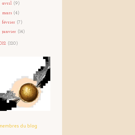
►
avril
(9)
►
mars
(4)
►
février
(7)
►
janvier
(14)
012
(120)
membres du blog