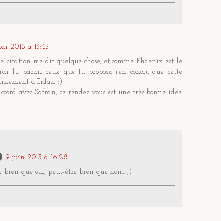
ai 2013 à 13:45
te citation me dit quelque chose, et comme Phaenix est le
j'ai lu parmi ceux que tu propose, j'en conclu que cette
tainement d'Eidan ;)
'accord avec Safran, ce rendez-vous est une très bonne idée.
9 juin 2013 à 16:28
e bien que oui, peut-être bien que non... ;)