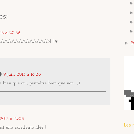
es:
13 à 20:36
AAAAAAAAAAAAAAN ! ♥
►
2
9 juin 2013 à 16:28
e bien que oui, peut-être bien que non... ;)
2013 à 12:05
Les 
st une excellente idée !