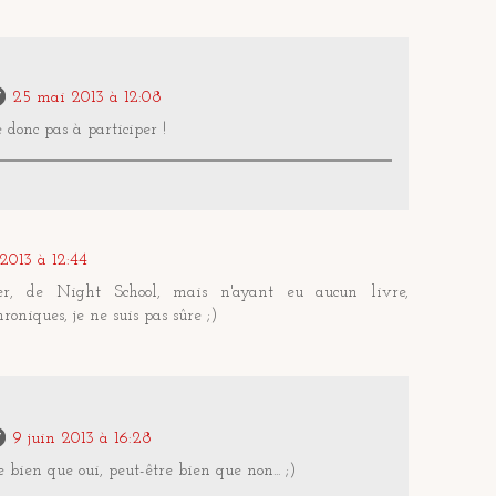
25 mai 2013 à 12:08
 donc pas à participer !
2013 à 12:44
ter, de Night School, mais n'ayant eu aucun livre,
roniques, je ne suis pas sûre ;)
9 juin 2013 à 16:28
e bien que oui, peut-être bien que non... ;)