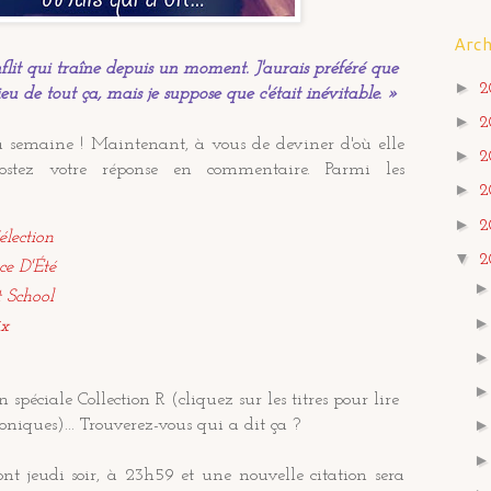
Arch
lit qui traîne depuis un moment. J'aurais préféré que
►
2
eu de tout ça, mais je suppose que c'était inévitable. »
►
2
la semaine ! Maintenant, à vous de deviner d'où elle
►
2
postez votre réponse en commentaire. Parmi les
►
2
►
2
élection
▼
2
ce D'Été
 School
x
n spéciale Collection R (cliquez sur les titres pour lire
niques)... Trouverez-vous qui a dit ça ?
ont jeudi soir, à 23h59 et une nouvelle citation sera