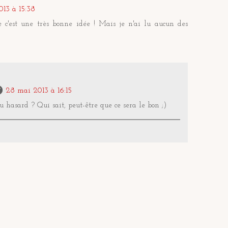
13 à 15:38
e c'est une très bonne idée ! Mais je n'ai lu aucun des
28 mai 2013 à 16:15
u hasard ? Qui sait, peut-être que ce sera le bon ;)