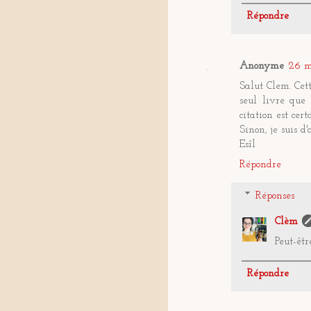
Répondre
Anonyme
26 m
Salut Clem. Cet
seul livre que 
citation est cer
Sinon, je suis d
Esîl
Répondre
Réponses
Clèm
Peut-êtr
Répondre