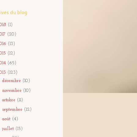
ives du blog
018
(1)
017
(20)
016
(13)
015
(12)
014
(65)
013
(123)
►
décembre
(10)
►
novembre
(10)
►
octobre
(11)
►
septembre
(12)
►
août
(4)
►
juillet
(15)