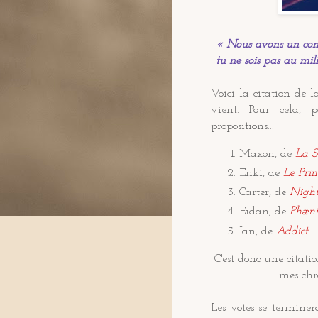
« Nous avons un conf
tu ne sois pas au mili
Voici la citation de 
vient. Pour cela, 
propositions...
Maxon, de
La S
Enki, de
Le Prin
Carter, de
Night
Eidan, de
Phæni
Ian, de
Addict
C'est donc une citatio
mes chro
Les votes se terminer