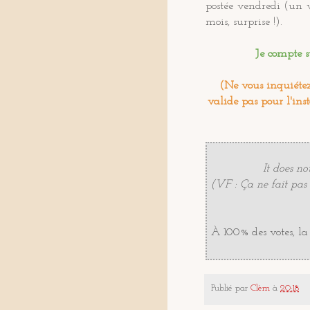
postée vendredi (un 
mois, surprise !).
Je compte s
(Ne vous inquiétez
valide pas pour l'inst
It does no
(VF : Ça ne fait pas 
À 100% des votes, la
Publié par
Clèm
à
20:18